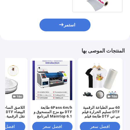
استمر
المنتجات الموصى بها
60 سم الطباعة الرقمية
6Pass 4m/h طابعة
اللاصق الساخن ذ
DTF تسليم الحرارة فيلم
DTF مع مزج المسحوق و
البيضاء 
بي تي DTF طابعة فيلم
Maintop 6.1 البرنامج
نقل الرقمية مس
رجال حذاء قميص قماش
طباعة ورق بي تي
الأقمشة
افضل سعر
افضل سعر
افضل سع