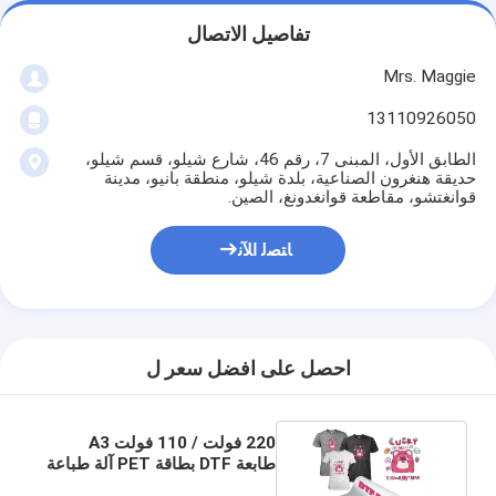
تفاصيل الاتصال
Mrs. Maggie
13110926050
الطابق الأول، المبنى 7، رقم 46، شارع شيلو، قسم شيلو،
حديقة هنغرون الصناعية، بلدة شيلو، منطقة بانيو، مدينة
قوانغتشو، مقاطعة قوانغدونغ، الصين.
ﺎﺘﺼﻟ ﺍﻶﻧ
احصل على افضل سعر ل
220 فولت / 110 فولت A3
طابعة DTF بطاقة PET آلة طباعة
فيلم لنقل قميص