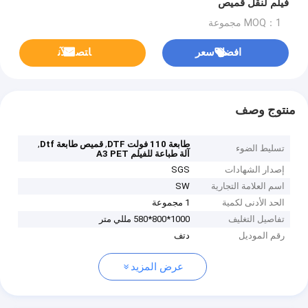
فيلم لنقل قميص
MOQ：1 مجموعة
افضل سعر
ﺎﺘﺼﻟ ﺍﻶﻧ
منتوج وصف
,
,
طابعة 110 فولت DTF
قميص طابعة Dtf
تسليط الضوء
آلة طباعة للفيلم A3 PET
إصدار الشهادات
SGS
اسم العلامة التجارية
SW
الحد الأدنى لكمية
1 مجموعة
تفاصيل التغليف
1000*800*580 مللي متر
رقم الموديل
دتف
عرض المزيد