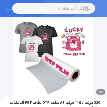
4
/
2
220 فولت / 110 فولت A3 طابعة DTF بطاقة PET آلة طباعة