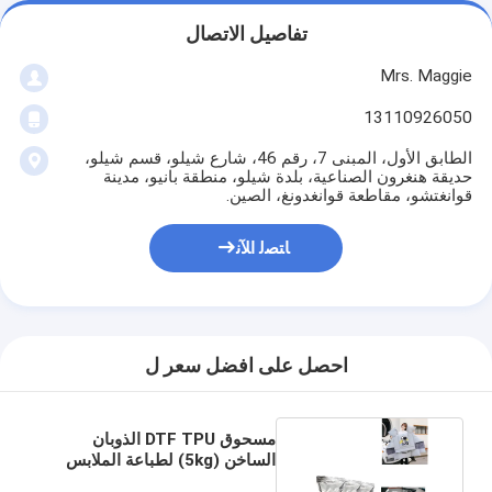
تفاصيل الاتصال
Mrs. Maggie
13110926050
الطابق الأول، المبنى 7، رقم 46، شارع شيلو، قسم شيلو،
حديقة هنغرون الصناعية، بلدة شيلو، منطقة بانيو، مدينة
قوانغتشو، مقاطعة قوانغدونغ، الصين.
ﺎﺘﺼﻟ ﺍﻶﻧ
احصل على افضل سعر ل
مسحوق DTF TPU الذوبان
الساخن (5kg) لطباعة الملابس
والقمصان المخصصة