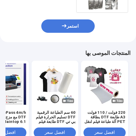
استمر
المنتجات الموصى بها
220 فولت / 110 فولت
60 سم الطباعة الرقمية
s 4m/h
A3 طابعة DTF بطاقة
DTF تسليم الحرارة فيلم
DTF مع مزج ا
PET آلة طباعة فيلم لنقل
بي تي DTF طابعة فيلم
Maintop 6.1 البرنامج
قميص
رجال حذاء قميص قماش
طباعة ورق بي تي
افضل سعر
افضل سعر
افضل سع