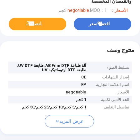
والقمصان المخصصة
الأسعار：negotiable
MOQ：1 كجم
افضل سعر
ﺎﺘﺼﻟ ﺍﻶﻧ
منتوج وصف
,
,
آلة طباعة AB Film DTF
طابعة UV DTF
تسليط الضوء
طابعة DTF أوتوماتيكية UV
إصدار الشهادات
CE
اسم العلامة التجارية
EP
الأسعار
negotiable
الحد الأدنى لكمية
1 كجم
تفاصيل التغليف
1 كجم/5 كجم/10 كجم/25 كجم/50 كجم
عرض المزيد