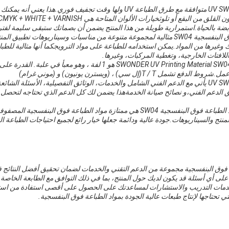
SWONDER مواد الطباعة UV SW04 متوافقة مع طرق الطباعة UV ولها وقت تجفيف فوري
ضة بالحياة.استمرارية طويلة من هذا المنتج يضمن أن بصماتك ستبقى سليمة لفتر
مادة SWONDER للطباعة فوق البنفسجية SW04 مثالية لمجموعة متنوعة من مناسبات وسيناريوهات ت
 PVC والأكريليك وغيرها من المواد.يمكن استخدامه للطباعة على مواد الترويجكما أنها مثالية ل
للافتات الخارجية، وتغطية المركبات، وغيرها.
SWONDER مواد الطباعة UV SW04 يأتي مع الدعم الفني الشامل والخدمات، الوثائق التفصيلية، الأسئلة ا
الدعم الفني،و نصائح صيانة الخدمةهذا يضمن لك كل الدعم الذي تحتاجه لتحصل
بشكل عام، SWONDER مواد الطباعة فوق البنفسجية SW04 هي ممتازة مواد الطباعة فوق 
نتج والسيناريوهات.جودة عالية ودائمة جعلها خيار رائع لجميع احتياجات الطباعة ا
ة فوق البنفسجية مجموعة من الدعم التقني والخدمات لضمان تحقيق أفضل النتائج 
ة على أي أسئلة قد يكون لديك حول المنتج، بما في ذلك التوافق مع الطابعة الخاصة 
دمات التدريب والاستشارات لمساعدتك على الحصول على أقصى استفادة من استثم
ي تحتاجها لإنتاج طبعات عالية الجودة بمواد الطباعة فوق البنفسجية.