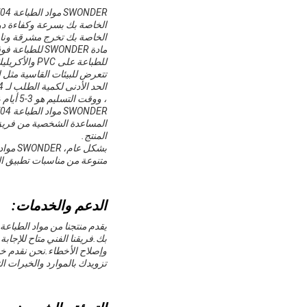
الخاصة بك تخرج مشرقة وناب
للطباعة على
تتعرض للبيئات القاسية مثل ا
، ووقت التسليم هو 3-5 أيام عمل.شروط الدفع تشمل T / T(إل سي) ، (ويسترن يونيون) و (موني غرام)
المساعدة الشخصية من فريق 
المنتج.
متنوعة من مناسبات تطبيق الم
الدعم والخدمات:
يقدم منتجنا من مواد الطباع
بك.فريقنا الفني متاح للإجاب
وإصلاح الأخطاء.نحن نقدم خ
تزويدك بالموارد والخبرات الت