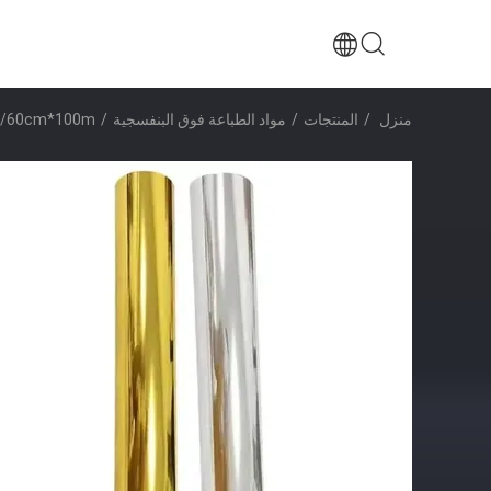
منزل
/
المنتجات
/
مواد الطباعة فوق البنفسجية
/
30cm*100m/60cm*100m فيلم بي تي 