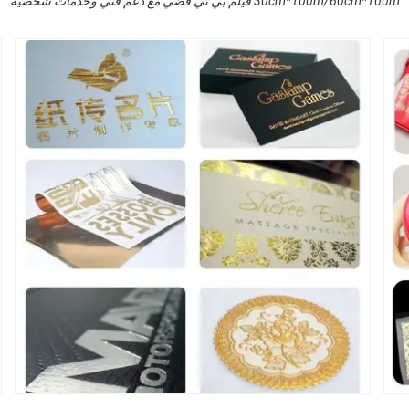
30cm*100m/60cm*100m فيلم بي تي فضي مع دعم فني وخدمات شخصية