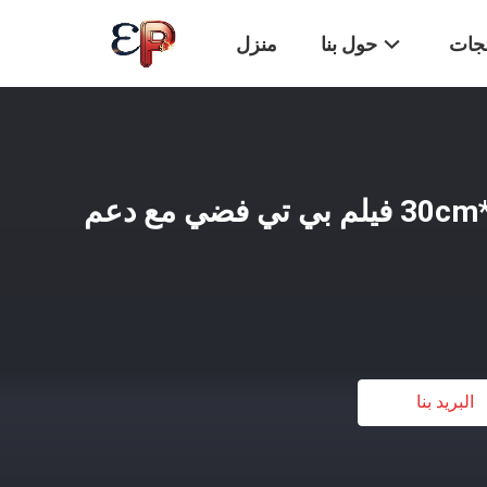
تجات
حول بنا
منزل
30cm*100m/60cm*100m فيلم بي تي فضي مع دعم
البريد بنا