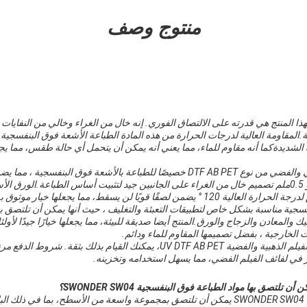
منتوج وصف
ذا المنتج هي قدرته على الالتصاق الفوري. إنه خال من الغراء وخالي من النفايات
.المقاومة العالية لدرجات الحرارة من هذه المادة الطباعة الأشعة فوق البنفسجية ي
الشديدةكما أنه مقاوم للماء، مما يعني أنه يمكن أن يتحمل أي حالة طقس، مما يجع
تم تصميم لفيلم الفيلم الذهبي والفضي من نوع DTF AB PET خصيصًا للطباعة بالأشعة فوق ا
ومستوى عال من التفاصيل.و 0.5ملم تصميم خال من الغراء على الجانبين جيد لتثبيت أساس الطباعة.الو
ويًا لن يسقط، مما يجعلها خيار موثوق به لأي مشروع طباعة.
نفسجية مناسبة بشكل خاص لتطبيقات التعبئة والتغليف ، حيث أنها يمكن أن تلتصق
ك والمعادن والزجاج والورق.المنتج أيضا صديقة للبيئة، مما يجعلها خيارًا جيدًا لأول
ت الخارجية ، بفضل تصميمها المقاوم للماء ودائم.
إذا كنت مهتماً بشراء لفائف الفيلم الذهبية والفضية UV DTF AB PET، يمكنك القيام 
ر في لفائف الفيلم الفضي، مما يسهل استخدامه وتخزينه.
تلتصق بها مواد الطباعة فوق البنفسجية SWONDER SW04؟
مادة الطباعة فوق البنفسجية SWONDER SW04 يمكن أن تلتصق بمجموعة واسعة من الأسطح، بما 