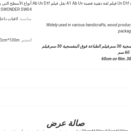
الذهب والفضة Uv Dtf Ab Pet فيلم لفة ذهبية فضية A1 Ab Uv نقل فيلم Ab Uv Dtf
أنواع الأسطح التي ي
SWONDER SW04، والصديقة للبيئة
مناسبة:
لافتات داخل
Widely used in various handicrafts, wood produc
packagi
الحجم:
0cm*100m
فيلم الأشعة فوق البنفسجية 30 سم,فيلم الطباعة فوق البنفسجية 30 سم,فيلم
م
,
60cm uv film
30
صالة عرض