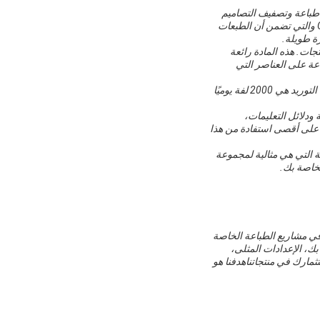
.هذا يعني أنه يمكنك طباعة وتصفيف التصاميم
الخاصة بك بسرعة وكفاءة دون القلق من البقع أو تلوثخيارات الألوان المتاحة هي CMYK + WHITE + VARNISH والتي تضمن أن الطبعات
ة طويلة.
طبيق المنتجات. هذه المادة رائعة
لطباعة على العناصر التي
الحد الأدنى لكمية الطلب لـ SWONDER UV Printing Material SW04 هو 1 لفة ، وهو معبأ في علبة. القدرة على التوريد هي 2000 لفة يوميًا
لشائعة ودلائل التعليمات،
 على أقصى استفادة من هذا
البنفسجية المصفوفة التي هي مثالية لمجموعة
لخاصة بك.
في مشاريع الطباعة الخاصة
بك، الإعدادات المثلى،
ارك في منتجاتناهدفنا هو