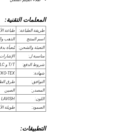
المعلمات التقنية:
طريقة الطباعة:
طباعة ال
اسم المنتج
الذهب والشظايا UV Dtf Ab فيلم حيوانات أليفة الفضة الذهبية
التعبئة والشحن:
مُعبأة بد
مناسبة ل:
الإشارات 
شروط الدفع:
T/T و LC
شهادة:
EKO-TEX
التوافق:
طرق الطب
المصدر:
الصين
اللون:
 LAVISH
الصمود:
طويلة الأ
التطبيقات: