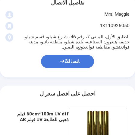
تفاصيل الاتصال
Mrs. Maggie
13110926050
الطابق الأول، المبنى 7، رقم 46، شارع شيلو، قسم شيلو،
حديقة هنغرون الصناعية، بلدة شيلو، منطقة بانيو، مدينة
قوانغتشو، مقاطعة قوانغدونغ، الصين.
ﺎﺘﺼﻟ ﺍﻶﻧ
احصل على افضل سعر ل
60cm*100m UV dtf فيلم
ذهبي للطابعة UV فيلم AB
للطابعة