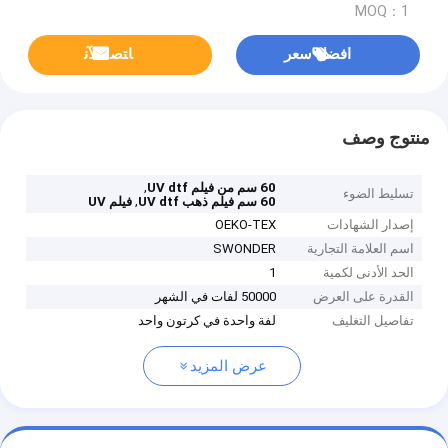
MOQ：1
افضل سعر
ﺎﺘﺼﻟ ﺍﻶﻧ
منتوج وصف
,
60 سم من فيلم UV dtf
تسليط الضوء
,
60 سم فيلم ذهب UV dtf
فيلم UV
إصدار الشهادات
OEKO-TEX
اسم العلامة التجارية
SWONDER
الحد الأدنى لكمية
1
القدرة على العرض
50000 لفات في الشهر
تفاصيل التغليف
لفة واحدة في كرتون واحد
عرض المزيد