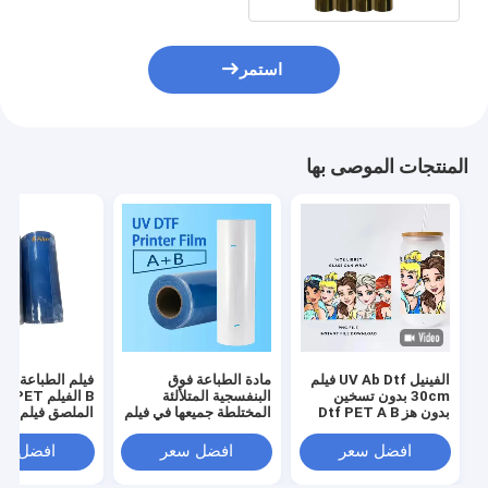
استمر
المنتجات الموصى بها
الفينيل UV Ab Dtf فيلم
مادة الطباعة فوق
30cm بدون تسخين
البنفسجية المتلألئة
B الفيلم T
بدون هز Dtf PET A B
المختلطة جميعها في فيلم
الملصق فيلم 30 سم
فيلم نقل
نقل UV Dtf واحد
للطابعة UV Dtf
افضل سعر
افضل سعر
افضل سع