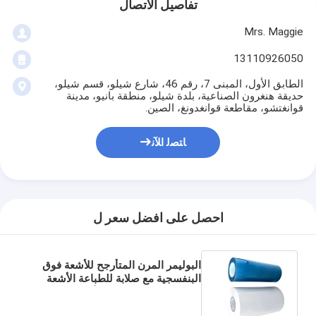
تفاصيل الاتصال
Mrs. Maggie
13110926050
الطابق الأول، المبنى 7، رقم 46، شارع شيلو، قسم شيلو،
حديقة هنغرون الصناعية، بلدة شيلو، منطقة بانيو، مدينة
قوانغتشو، مقاطعة قوانغدونغ، الصين.
ﺎﺘﺼﻟ ﺍﻶﻧ
احصل على افضل سعر ل
البوليمر المرن المتأرجح للأشعة فوق
البنفسجية مع صلابة للطباعة الأشعة
فوق البنفسجية طويلة الأمد المعرضة
للضوء