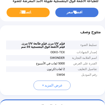
للطباعة الأشعة فوق البنفسجية طويلة الأمد المعرضة للضوء
افضل سعر
ﺎﺘﺼﻟ ﺍﻶﻧ
منتوج وصف
,
,
فيلم UV مرن
فيلم طابعة UV مرن
تسليط الضوء
فيلم الأشعة فوق البنفسجية 30 سم
إصدار الشهادات
OEKO-TEX
اسم العلامة التجارية
SWONDER
القدرة على العرض
5000 لفات في الأسبوع
تفاصيل التغليف
2 لفات/كرتون
رقم الموديل
SW04
عرض المزيد