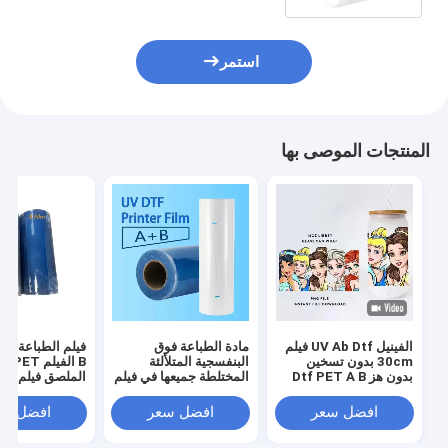
استمر
المنتجات الموصى بها
الفينيل UV Ab Dtf فيلم
مادة الطباعة فوق
30cm بدون تسخين
البنفسجية المتلألئة
B الفيلم T
بدون هز Dtf PET A B
المختلطة جميعها في فيلم
الملصق فيلم 30 سم
فيلم نقل
نقل UV Dtf واحد
للطابعة UV Dtf
افضل سعر
افضل سعر
افضل سع