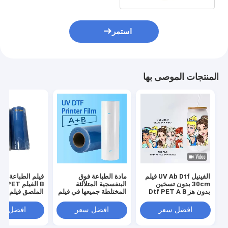
استمر
المنتجات الموصى بها
الفينيل UV Ab Dtf فيلم
مادة الطباعة فوق
30cm بدون تسخين
البنفسجية المتلألئة
B الفيلم T
بدون هز Dtf PET A B
المختلطة جميعها في فيلم
الملصق فيلم 30 سم
فيلم نقل
نقل UV Dtf واحد
للطابعة UV Dtf
افضل سعر
افضل سعر
افضل سع