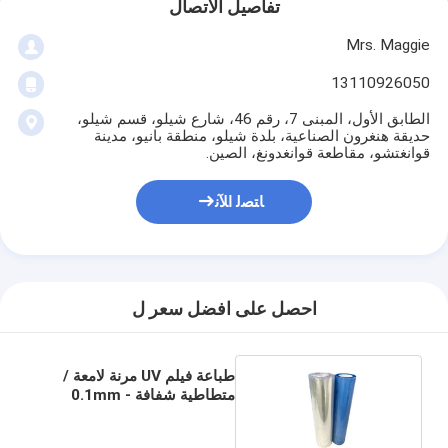
تفاصيل الاتصال
Mrs. Maggie
13110926050
الطابق الأول، المبنى 7، رقم 46، شارع شيلو، قسم شيلو،
حديقة هنغرون الصناعية، بلدة شيلو، منطقة بانيو، مدينة
قوانغتشو، مقاطعة قوانغدونغ، الصين.
ﺎﺘﺼﻟ ﺍﻶﻧ
احصل على افضل سعر ل
طباعة فيلم UV مرنة لامعة /
متطاطية شفافة 0.1mm -
5mm سمك