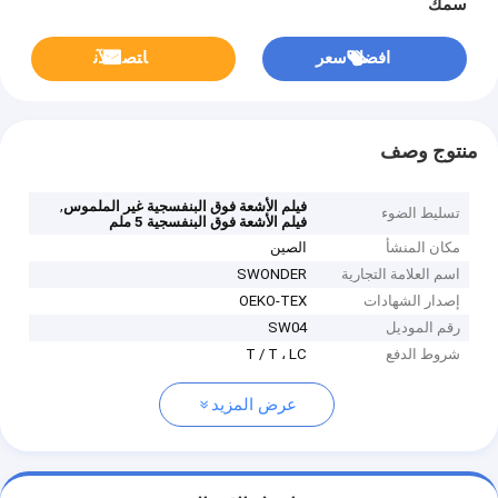
سمك
افضل سعر
ﺎﺘﺼﻟ ﺍﻶﻧ
منتوج وصف
,
فيلم الأشعة فوق البنفسجية غير الملموس
تسليط الضوء
فيلم الأشعة فوق البنفسجية 5 ملم
مكان المنشأ
الصين
اسم العلامة التجارية
SWONDER
إصدار الشهادات
OEKO-TEX
رقم الموديل
SW04
شروط الدفع
T / T ، LC
عرض المزيد