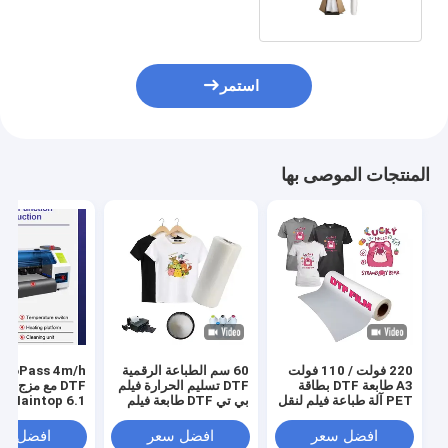
استمر
المنتجات الموصى بها
220 فولت / 110 فولت
60 سم الطباعة الرقمية
s 4m/h
A3 طابعة DTF بطاقة
DTF تسليم الحرارة فيلم
DTF مع مزج ا
PET آلة طباعة فيلم لنقل
بي تي DTF طابعة فيلم
Maintop 6.1 البرنامج
قميص
رجال حذاء قميص قماش
طباعة ورق بي تي
افضل سعر
افضل سعر
افضل سع