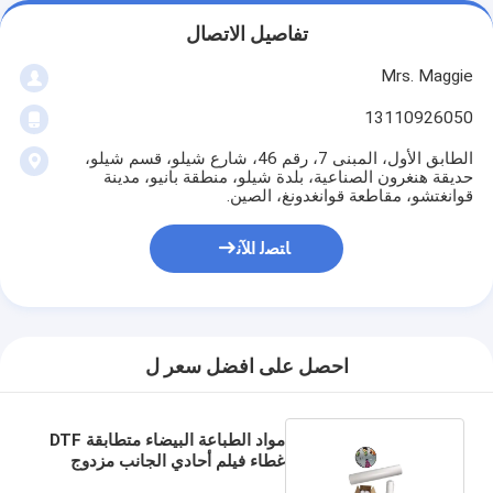
تفاصيل الاتصال
Mrs. Maggie
13110926050
الطابق الأول، المبنى 7، رقم 46، شارع شيلو، قسم شيلو،
حديقة هنغرون الصناعية، بلدة شيلو، منطقة بانيو، مدينة
قوانغتشو، مقاطعة قوانغدونغ، الصين.
ﺎﺘﺼﻟ ﺍﻶﻧ
احصل على افضل سعر ل
مواد الطباعة البيضاء متطابقة DTF
غطاء فيلم أحادي الجانب مزدوج
الجانب لنقل الحرارة