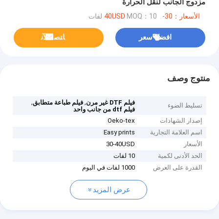
مزدوج الجانب لنقل الحرارة
الأسعار：30-40USD
MOQ：10 لفات
افضل سعر
ﺎﺘﺼﻟ ﺍﻶﻧ
منتوج وصف
,
,
فيلم DTF غير مرن
فيلم طباعة متطابق
تسليط الضوء
فيلم dtf من جانب واحد
إصدار الشهادات
Oeko-tex
اسم العلامة التجارية
Easy prints
الأسعار
30-40USD
الحد الأدنى لكمية
10 لفات
القدرة على العرض
1000 لفات في اليوم
عرض المزيد