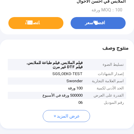
الملابس في أحسن الأحوال
MOQ：100 ورقة
افضل سعر
ﺎﺘﺼﻟ ﺍﻶﻧ
منتوج وصف
,
,
فيلم الملابس
فيلم طباعة للملابس
تسليط الضوء
فيلم DTF غير مرن
إصدار الشهادات
SGS,OEKO-TEST
اسم العلامة التجارية
Swonder
الحد الأدنى لكمية
100 ورقة
القدرة على العرض
500000 ورقة في الأسبوع
رقم الموديل
06
عرض المزيد