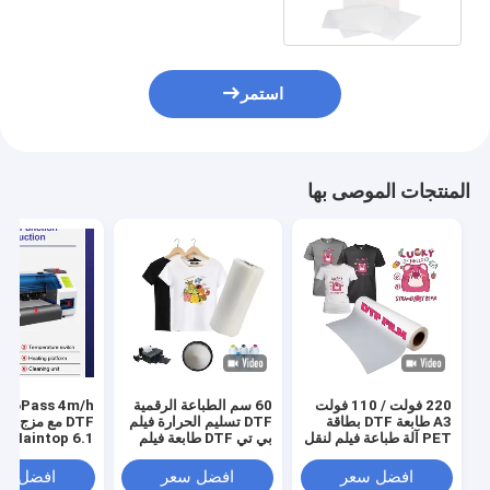
استمر
المنتجات الموصى بها
220 فولت / 110 فولت
60 سم الطباعة الرقمية
s 4m/h
A3 طابعة DTF بطاقة
DTF تسليم الحرارة فيلم
DTF مع مزج ا
PET آلة طباعة فيلم لنقل
بي تي DTF طابعة فيلم
Maintop 6.1 البرنامج
قميص
رجال حذاء قميص قماش
طباعة ورق بي تي
افضل سعر
افضل سعر
افضل سع