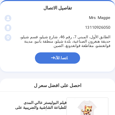
تفاصيل الاتصال
Mrs. Maggie
13110926050
الطابق الأول، المبنى 7، رقم 46، شارع شيلو، قسم شيلو،
حديقة هنغرون الصناعية، بلدة شيلو، منطقة بانيو، مدينة
قوانغتشو، مقاطعة قوانغدونغ، الصين.
ﺎﺘﺼﻟ ﺍﻶﻧ
احصل على افضل سعر ل
فيلم البوليستر عالي المدى
للطباعة الشاشية والضريبية على
الملابس في أحسن الأحوال