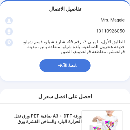
تفاصيل الاتصال
Mrs. Maggie
13110926050
الطابق الأول، المبنى 7، رقم 46، شارع شيلو، قسم شيلو،
حديقة هنغرون الصناعية، بلدة شيلو، منطقة بانيو، مدينة
قوانغتشو، مقاطعة قوانغدونغ، الصين.
ﺎﺘﺼﻟ ﺍﻶﻧ
احصل على افضل سعر ل
ورقة A3 + DTF صافية PET ورق نقل
الحرارة البارد والساخن القشرة ورق
نقل DTF لجميع طابعات DTF والمواد