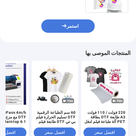
استمر
المنتجات الموصى بها
220 فولت / 110 فولت
60 سم الطباعة الرقمية
s 4m/h
A3 طابعة DTF بطاقة
DTF تسليم الحرارة فيلم
DTF مع مزج ا
PET آلة طباعة فيلم لنقل
بي تي DTF طابعة فيلم
Maintop 6.1 البرنامج
قميص
رجال حذاء قميص قماش
طباعة ورق بي تي
افضل سعر
افضل سعر
افضل سع