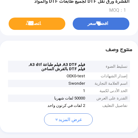
القشرة ورق نقل DTF لجميع طابعات DTF والمواد
MOQ：1
افضل سعر
ﺎﺘﺼﻟ ﺍﻶﻧ
منتوج وصف
,
,
فيلم A3 DTF
فيلم طباعة A3 dtf
تسليط الضوء
فيلم DTF بالقرش الساخن
إصدار الشهادات
OEK0-test
اسم العلامة التجارية
Swonder
الحد الأدنى لكمية
1
القدرة على العرض
50000 لفات شهريا
تفاصيل التغليف
2 لفات في كرتون واحد
عرض المزيد